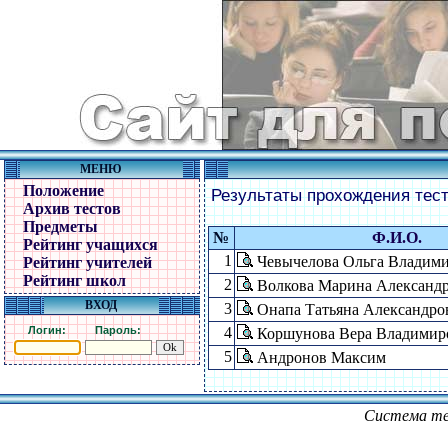
МЕНЮ
Положение
Результаты прохождения тес
Архив тестов
Предметы
№
Ф.И.О.
Рейтинг учащихся
1
Чевычелова Ольга Владим
Рейтинг учителей
Рейтинг школ
2
Волкова Марина Александ
ВХОД
3
Онапа Татьяна Александро
Логин:
Пароль:
4
Коршунова Вера Владимир
5
Андронов Максим
Система те