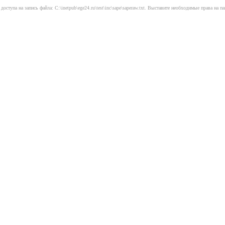
 доступа на запись файла: C:\inetpub\ege24.ru\test\inc\sape\saperaw.txt. Выставите необходимые права на па