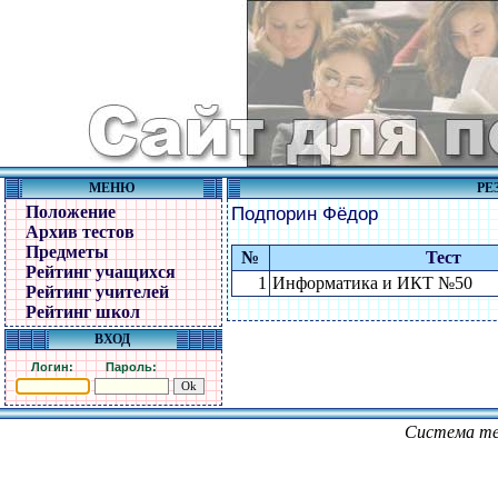
МЕНЮ
РЕ
Положение
Подпорин Фёдор
Архив тестов
Предметы
№
Тест
Рейтинг учащихся
1
Информатика и ИКТ №50
Рейтинг учителей
Рейтинг школ
ВХОД
Логин:
Пароль:
Система те