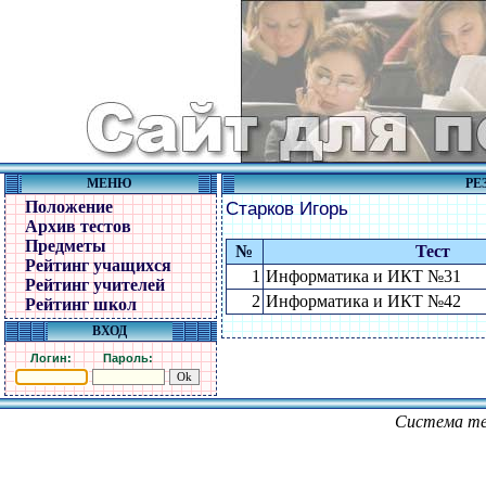
МЕНЮ
РЕ
Положение
Старков Игорь
Архив тестов
Предметы
№
Тест
Рейтинг учащихся
1
Информатика и ИКТ №31
Рейтинг учителей
2
Информатика и ИКТ №42
Рейтинг школ
ВХОД
Логин:
Пароль:
Система те