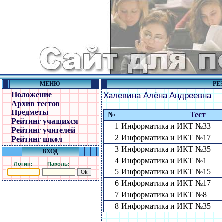
МЕНЮ
РЕ
Положение
Халевина Алёна Андреевна
Архив тестов
Предметы
№
Тест
Рейтинг учащихся
1
Информатика и ИКТ №33
Рейтинг учителей
2
Информатика и ИКТ №17
Рейтинг школ
3
Информатика и ИКТ №35
ВХОД
4
Информатика и ИКТ №1
Логин:
Пароль:
5
Информатика и ИКТ №15
6
Информатика и ИКТ №17
7
Информатика и ИКТ №8
8
Информатика и ИКТ №35