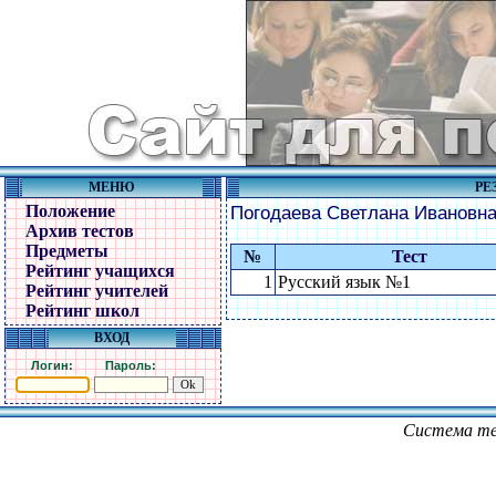
МЕНЮ
РЕ
Положение
Погодаева Светлана Ивановн
Архив тестов
Предметы
№
Тест
Рейтинг учащихся
1
Русский язык №1
Рейтинг учителей
Рейтинг школ
ВХОД
Логин:
Пароль:
Система те